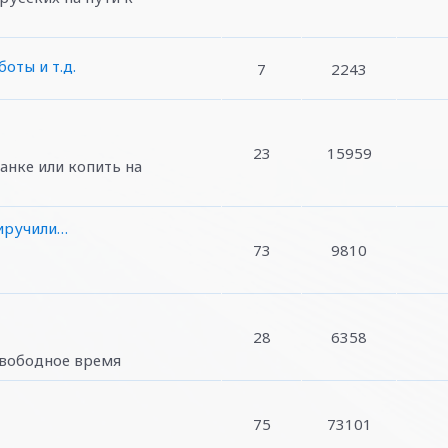
оты и т.д.
7
2243
23
15959
банке или копить на
риручили…
73
9810
28
6358
свободное время
75
73101