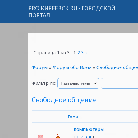
PRO КИРЕЕВСК.RU - ГОРОДСКОЙ
ПОРТАЛ
Страница
1
из
3
1
2
3
»
Форум
»
Форум обо Всем
»
Свободное общен
Фильтр по:
Свободное общение
Тема
Компьютеры
[
1
2
3
4
]