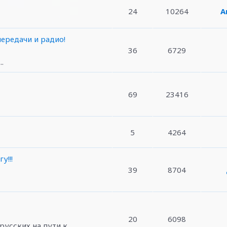
24
10264
А
ередачи и радио!
36
6729
.
69
23416
5
4264
у!!!
39
8704
20
6098
усских на пути к