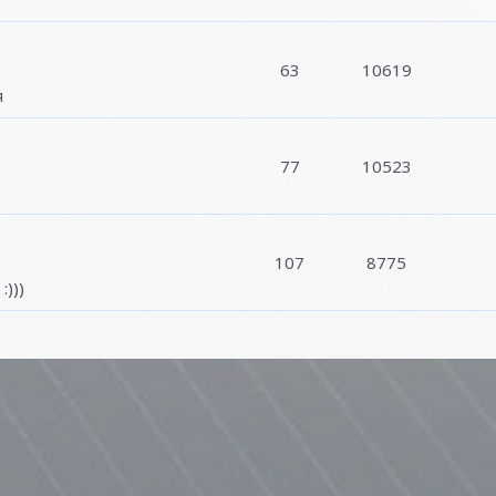
63
10619
я
77
10523
107
8775
)))