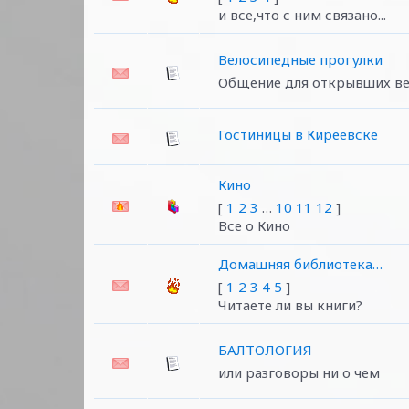
и все,что с ним связано...
Велосипедные прогулки
Общение для открывших ве
Гостиницы в Киреевске
Кино
[
1
2
3
…
10
11
12
]
Все о Кино
Домашняя библиотека…
[
1
2
3
4
5
]
Читаете ли вы книги?
БАЛТОЛОГИЯ
или разговоры ни о чем