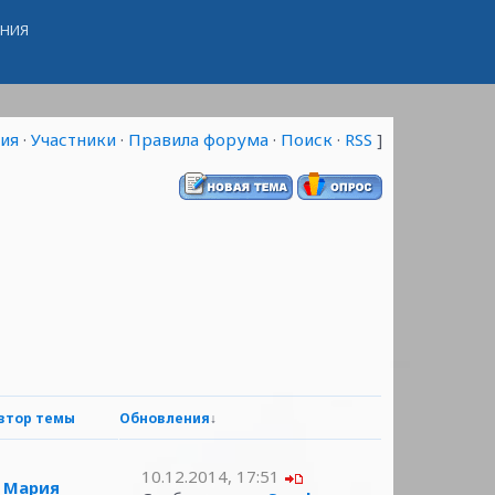
ЕНИЯ
ия
·
Участники
·
Правила форума
·
Поиск
·
RSS
]
втор темы
Обновления
↓
10.12.2014, 17:51
Мария