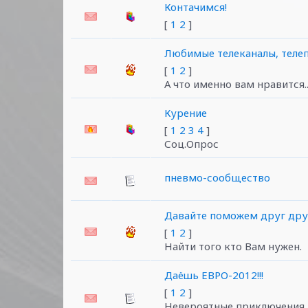
Контачимся!
[
1
2
]
Любимые телеканалы, телеп
[
1
2
]
А что именно вам нравится...
Курение
[
1
2
3
4
]
Соц.Опрос
пневмо-сообщество
Давайте поможем друг друг
[
1
2
]
Найти того кто Вам нужен.
Даёшь ЕВРО-2012!!!
[
1
2
]
Невероятные приключения р