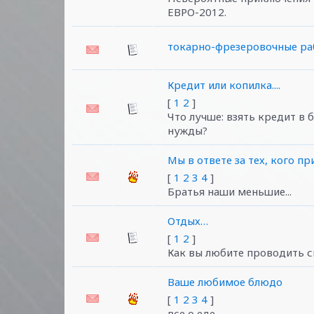
ЕВРО-2012.
токарно-фрезеровочные раб
Кредит или копилка....
[
1
2
]
Что лучше: взять кредит в 
нужды?
Мы в ответе за тех, кого п
[
1
2
3
4
]
Братья наши меньшие...
Отдых…
[
1
2
]
Как вы любите проводить 
Ваше любимое блюдо
[
1
2
3
4
]
все о еде