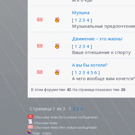
Музыка
[
1
2
3
4
]
Музыкальные предпочтени
Движение – это жизнь!
[
1
2
3
4
]
Ваше отношение к спорту
А вы бы хотели?
[
1
2
3
4
5
6
]
А чего вообще вам хочется? :
В этом форуме тем:
42
. На странице показано тем:
20
.
Страница
1
из
3
1
2
3
»
Обычная тема (Есть новые сообщения)
Обычная тема
Обычная тема (Нет новых сообщений)
Тема - опрос