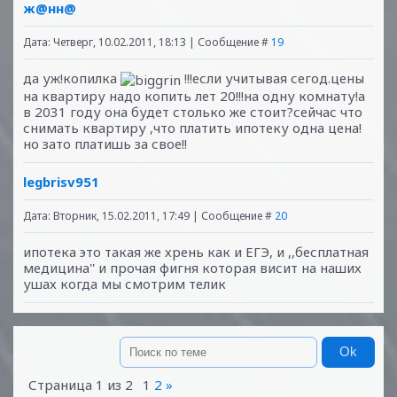
ж@нн@
Дата: Четверг, 10.02.2011, 18:13 | Сообщение #
19
да уж!копилка
!!!если учитывая сегод.цены
на квартиру надо копить лет 20!!!на одну комнату!а
в 2031 году она будет столько же стоит?сейчас что
снимать квартиру ,что платить ипотеку одна цена!
но зато платишь за свое!!
legbrisv951
Дата: Вторник, 15.02.2011, 17:49 | Сообщение #
20
ипотека это такая же хрень как и ЕГЭ, и ,,бесплатная
медицина'' и прочая фигня которая висит на наших
ушах когда мы смотрим телик
Страница
1
из
2
1
2
»