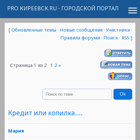
PRO КИРЕЕВСК.RU - ГОРОДСКОЙ ПОРТАЛ
menu
[
Обновленные темы
·
Новые сообщения
·
Участники
·
Правила форума
·
Поиск
·
RSS
]
Страница
1
из
2
1
2
»
Кредит или копилка....
Мария