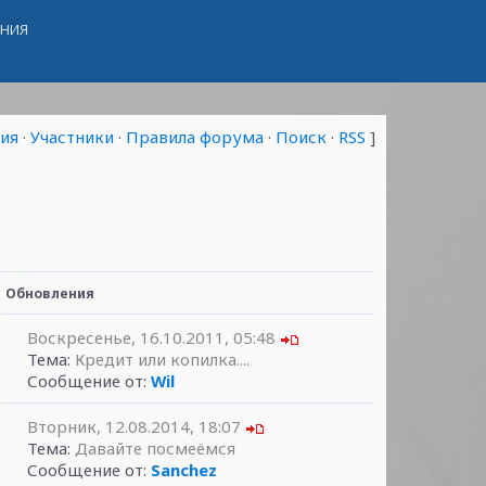
ЕНИЯ
ия
·
Участники
·
Правила форума
·
Поиск
·
RSS
]
Обновления
Воскресенье, 16.10.2011, 05:48
Тема:
Кредит или копилка....
Сообщение от:
Wil
Вторник, 12.08.2014, 18:07
Тема:
Давайте посмеёмся
Сообщение от:
Sanchez