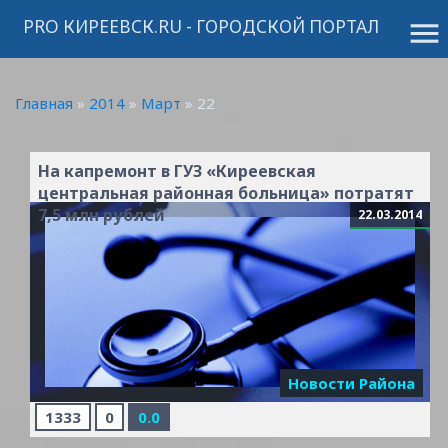
PRO КИРЕЕВСК.RU - ГОРОДСКОЙ ПОРТАЛ
menu
Главная
»
2014
»
Март
»
22
На капремонт в ГУЗ «Киреевская
центральная районная больница» потратят
7,5 млн рублей
22.03.2014
Новости Района
1333
0
0.0