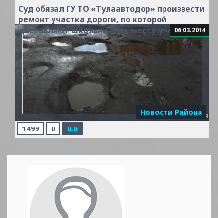
Суд обязал ГУ ТО «Тулаавтодор» произвести
ремонт участка дороги, по которой
Читать
доставляют школьников к месту учебы
06.03.2014
дальше »
Новости Района
1499
0
0.0