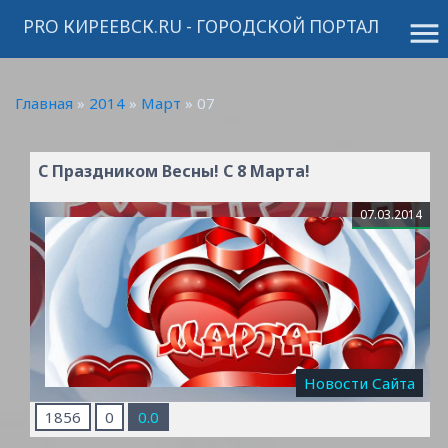
PRO КИРЕЕВСК.RU - ГОРОДСКОЙ ПОРТАЛ
menu
Главная
»
2014
»
Март
»
07
С Праздником Весны! С 8 Марта!
07.03.2014
Новости Сайта
1856
0
0.0