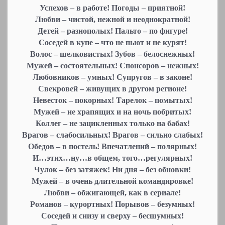
Успехов – в работе! Погоды – приятной!
Любви – чистой, нежной и неоднократной!
Детей – разнополых! Пальто – по фигуре!
Соседей в купе – что не пьют и не курят!
Волос – шелковистых! Зубов – белоснежных!
Мужей – состоятельных! Спонсоров – нежных!
Любовников – умных! Супругов – в законе!
Свекровей – живущих в другом регионе!
Невесток – покорных! Тарелок – помытых!
Мужей – не храпящих и на ночь побритых!
Коллег – не зацикленных только на бабах!
Врагов – слабосильных! Врагов – сильно слабых!
Обедов – в постель! Впечатлений – полярных!
И…этих…ну…в общем, того…регулярных!
Чулок – без затяжек! Ни дня – без обновки!
Мужей – в очень длительной командировке!
Любви – обжигающей, как в сериале!
Романов – курортных! Порывов – безумных!
Соседей и снизу и сверху – бесшумных!