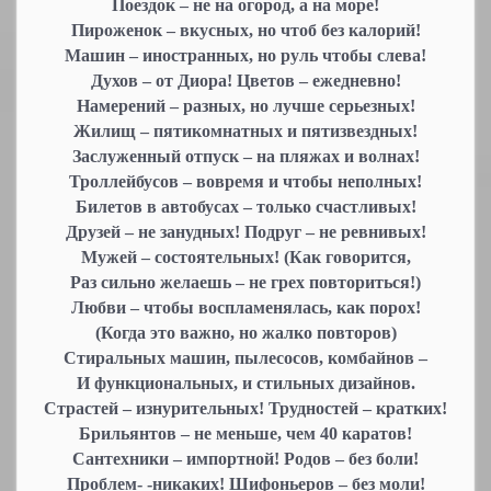
Поездок – не на огород, а на море!
Пироженок – вкусных, но чтоб без калорий!
Машин – иностранных, но руль чтобы слева!
Духов – от Диора! Цветов – ежедневно!
Намерений – разных, но лучше серьезных!
Жилищ – пятикомнатных и пятизвездных!
Заслуженный отпуск – на пляжах и волнах!
Троллейбусов – вовремя и чтобы неполных!
Билетов в автобусах – только счастливых!
Друзей – не занудных! Подруг – не ревнивых!
Мужей – состоятельных! (Как говорится,
Раз сильно желаешь – не грех повториться!)
Любви – чтобы воспламенялась, как порох!
(Когда это важно, но жалко повторов)
Стиральных машин, пылесосов, комбайнов –
И функциональных, и стильных дизайнов.
Страстей – изнурительных! Трудностей – кратких!
Брильянтов – не меньше, чем 40 каратов!
Сантехники – импортной! Родов – без боли!
Проблем- -никаких! Шифоньеров – без моли!