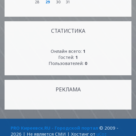
28
29
30
31
СТАТИСТИКА
Онлайн всего:
1
Гостей:
1
Пользователей:
0
РЕКЛАМА
PRO Киреевск.RU - Городской портал
© 2009 -
2026
| Не является СМИ |
Хостинг от
uCoz