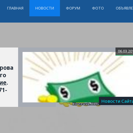
ГЛАВНАЯ
НОВОСТИ
ФОРУМ
ФОТО
ОБЪЯВЛ
06.03.20
арова
го
ие
.
71-
Новости Сайт