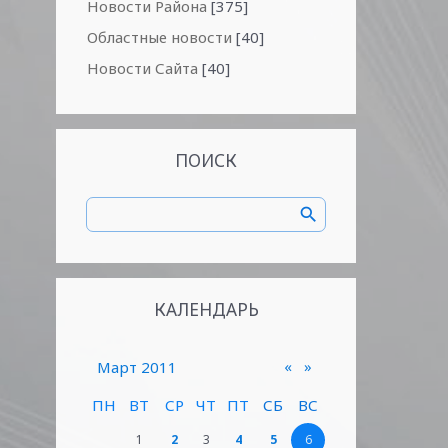
Новости Района
[375]
Областные новости
[40]
Новости Сайта
[40]
ПОИСК
КАЛЕНДАРЬ
«
»
Март 2011
ПН
ВТ
СР
ЧТ
ПТ
СБ
ВС
1
2
3
4
5
6