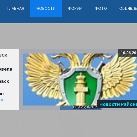
ГЛАВНАЯ
НОВОСТИ
ФОРУМ
ФОТО
ОБЪЯВЛ
10.06.20
вск
овела
евск
ан
 »
Новости Район