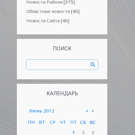
Новости Района
[375]
Областные новости
[40]
Новости Сайта
[40]
ПОИСК
КАЛЕНДАРЬ
«
»
Июнь 2012
ПН
ВТ
СР
ЧТ
ПТ
СБ
ВС
1
2
3