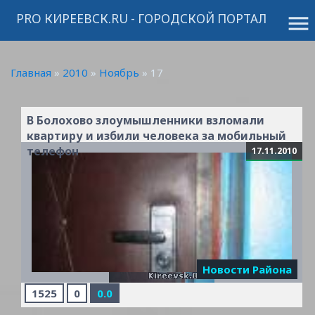
PRO КИРЕЕВСК.RU - ГОРОДСКОЙ ПОРТАЛ
menu
Главная
»
2010
»
Ноябрь
»
17
В Болохово злоумышленники взломали
квартиру и избили человека за мобильный
телефон
17.11.2010
Новости Района
1525
0
0.0