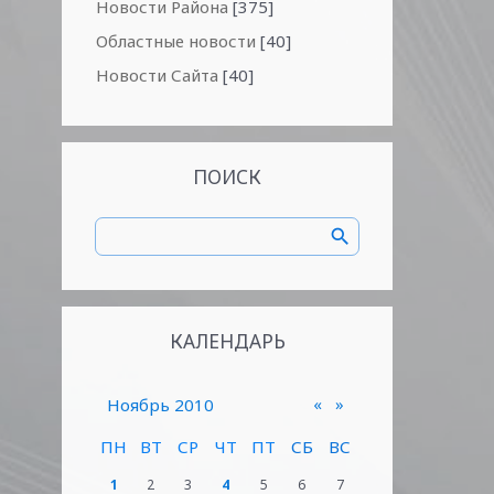
Новости Района
[375]
Областные новости
[40]
Новости Сайта
[40]
ПОИСК
КАЛЕНДАРЬ
«
»
Ноябрь 2010
ПН
ВТ
СР
ЧТ
ПТ
СБ
ВС
1
2
3
4
5
6
7