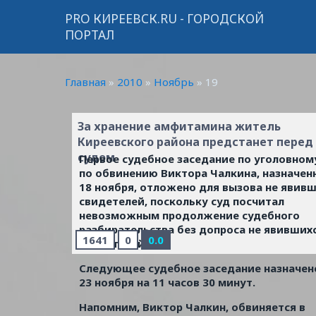
PRO КИРЕЕВСК.RU - ГОРОДСКОЙ
ПОРТАЛ
Главная
»
2010
»
Ноябрь
»
19
За хранение амфитамина житель
Киреевского района предстанет перед
судом
Первое судебное заседание по уголовном
по обвинению Виктора Чалкина, назначен
18 ноября, отложено для вызова не явив
свидетелей, поскольку суд посчитал
невозможным продолжение судебного
разбирательства без допроса не явивших
1641
0
0.0
свидетелей.
Следующее судебное заседание назначен
23 ноября на 11 часов 30 минут.
Напомним, Виктор Чалкин, обвиняется в