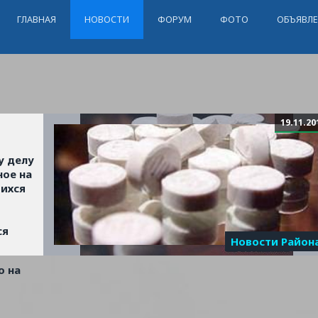
ГЛАВНАЯ
НОВОСТИ
ФОРУМ
ФОТО
ОБЪЯВЛ
19.11.20
у делу
ное на
шихся
ся
Новости Район
о на