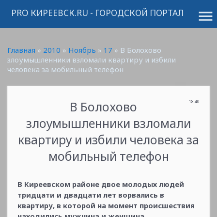
PRO КИРЕЕВСК.RU - ГОРОДСКОЙ ПОРТАЛ
menu
Главная
»
2010
»
Ноябрь
»
17
» В Болохово
злоумышленники взломали квартиру и избили
человека за мобильный телефон
В Болохово
18:40
злоумышленники взломали
квартиру и избили человека за
мобильный телефон
В Киреевском районе двое молодых людей
тридцати и двадцати лет ворвались в
квартиру, в которой на момент происшествия
находились мужчина и женщина.