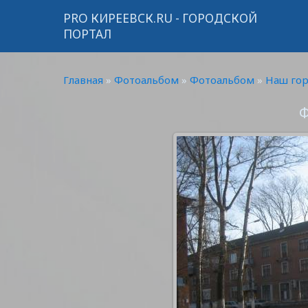
PRO КИРЕЕВСК.RU - ГОРОДСКОЙ
ПОРТАЛ
Главная
»
Фотоальбом
»
Фотоальбом
»
Наш го
Ф