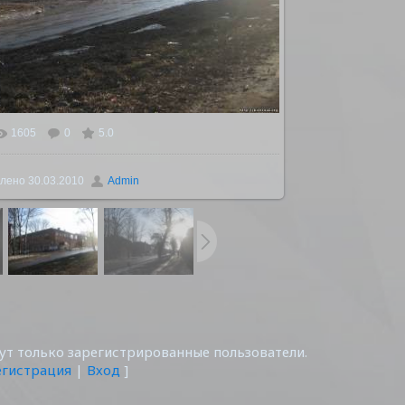
1605
0
5.0
ьном размере
1600x1200
/ 234.8Kb
лено
30.03.2010
Admin
т только зарегистрированные пользователи.
егистрация
|
Вход
]