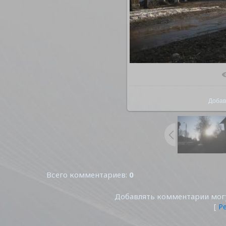
В реал
Добав
Всего комментариев
:
0
Добавлять комментарии могу
[
Р