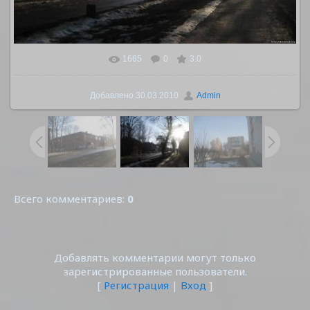
1665
0
3.0
В реальном размере
1600x1200
/ 261.0Kb
Добавлено
30.03.2010
Admin
Всего комментариев
:
0
Добавлять комментарии могут только
зарегистрированные пользователи.
[
Регистрация
|
Вход
]