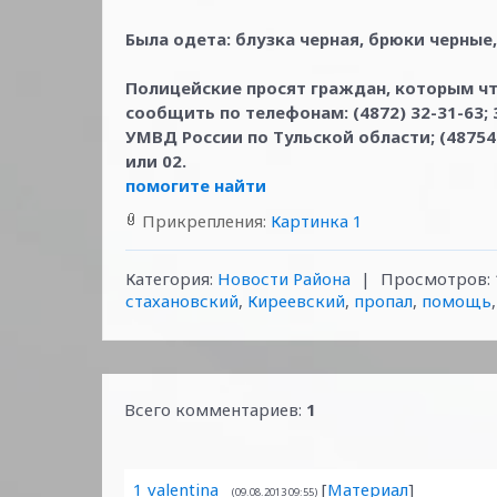
Была одета: блузка черная, брюки черные,
Полицейские просят граждан, которым ч
сообщить по телефонам: (4872) 32-31-63; 
УМВД России по Тульской области; (48754
или 02.
помогите найти
Прикрепления
:
Картинка 1
Категория
:
Новости Района
|
Просмотров
:
стахановский
,
Киреевский
,
пропал
,
помощь
Всего комментариев
:
1
1
valentina
[
Материал
]
(09.08.2013 09:55)