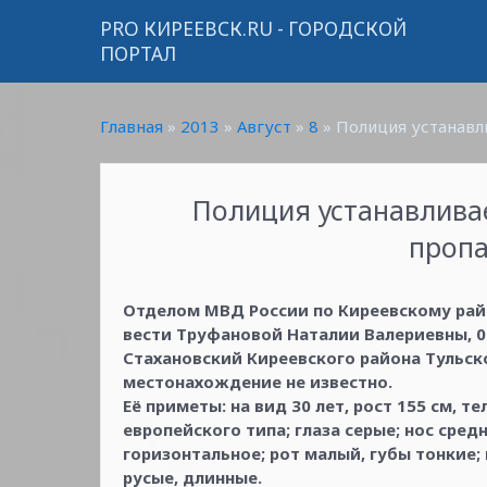
PRO КИРЕЕВСК.RU - ГОРОДСКОЙ
ПОРТАЛ
Главная
»
2013
»
Август
»
8
» Полиция устанавл
Полиция устанавлива
проп
Отделом МВД России по Киреевскому рай
вести Труфановой Наталии Валериевны, 06.0
Стахановский Киреевского района Тульск
местонахождение не известно.
Её приметы: на вид 30 лет, рост 155 см, 
европейского типа; глаза серые; нос сред
горизонтальное; рот малый, губы тонкие
русые, длинные.