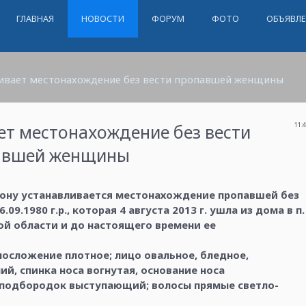
ГЛАВНАЯ
НОВОСТИ
ФОРУМ
ФОТО
ОБЪЯВЛ
ивает местонахождение без вести пропавшей женщины
ет местонахождение без вести
11:
авшей женщины
ону устанавливается местонахождение пропавшей без
9.1980 г.р., которая 4 августа 2013 г. ушла из дома в п.
ой области и до настоящего времени ее
телосложение плотное; лицо овальное, бледное,
ний, спинка носа вогнутая, основание носа
; подбородок выступающий; волосы прямые светло-