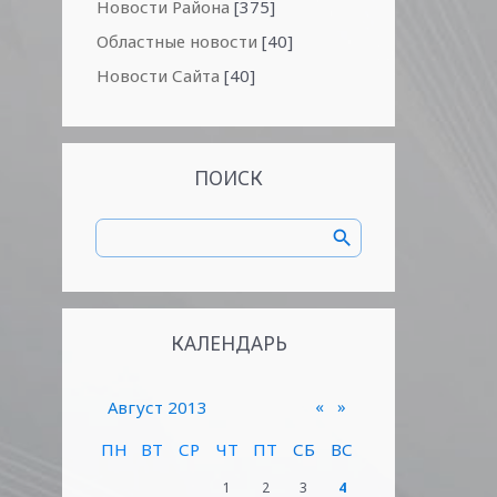
Новости Района
[375]
Областные новости
[40]
Новости Сайта
[40]
ПОИСК
КАЛЕНДАРЬ
«
»
Август 2013
ПН
ВТ
СР
ЧТ
ПТ
СБ
ВС
1
2
3
4