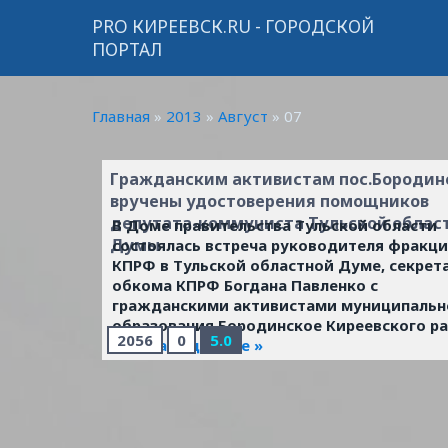
PRO КИРЕЕВСК.RU - ГОРОДСКОЙ
ПОРТАЛ
Главная
»
2013
»
Август
»
07
Гражданским активистам пос.Бородин
вручены удостоверения помощников
депутата-коммуниста Тульской облас
В Доме правительства Тульской области
Думы
состоялась встреча руководителя фракц
КПРФ в Тульской областной Думе, секрет
обкома КПРФ Богдана Павленко с
гражданскими активистами муниципальн
образования Бородинское Киреевского ра
2056
0
5.0
...
Читать дальше »