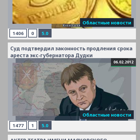
Областные новости
1406
Читать дальше »
0
5.0
Суд подтвердил законность продления срока
ареста экс-губернатора Дудки
06.02.2012
Читать дальше »
Областные новости
1477
1
5.0