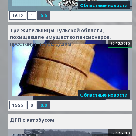
Областные новости
1612
1
0.0
Три жительницы Тульской области,
Читать
похищавшие имущество пенсионеров,
дальше »
престанут перед судом
20.12.2010
...
Читать дальше »
Областные новости
1555
0
0.0
ДТП с автобусом
09.12.2010
Новые