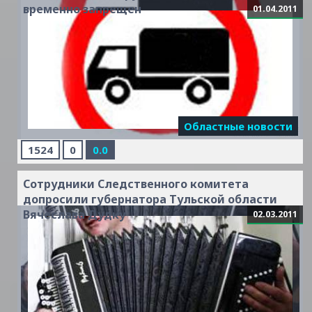
временно запрещен
01.04.2011
Областные новости
1524
0
0.0
Сотрудники Следственного комитета
Читать
допросили губернатора Тульской области
дальше »
Вячеслава Дудку
02.03.2011
Читать
дальше »