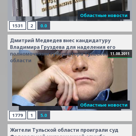
Областные новости
1531
2
0.0
Дмитрий Медведев внес кандидатуру
Владимира Груздева для наделения его
полномочиями губернатора Тульской
11.08.2011
области
Читать дальше »
Областные новости
1779
1
5.0
Жители Тульской области проиграли суд