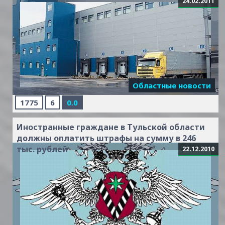
24.02.2011
Областные новости
1775
6
0.0
Иностранные граждане в Тульской области
должны оплатить штрафы на сумму в 246
тыс. рублей
22.12.2010