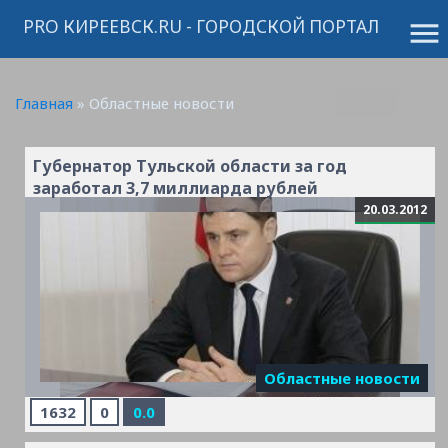
PRO КИРЕЕВСК.RU - ГОРОДСКОЙ ПОРТАЛ
menu
Главная
»
Областные новости
Губернатор Тульской области за год
заработал 3,7 миллиарда рублей
20.03.2012
Областные новости
Читать
дальше »
1632
0
0.0