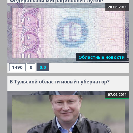
Федеральной миграционной службе
20.06.2011
Читать дальше »
Областные новости
1490
0
0.0
В Тульской области новый губернатор?
07.06.2011