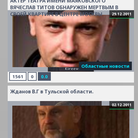
АКТЕР ТЕАТРА ИМЕНИ МАЯКОВСКОГО
Читать
ВЯЧЕСЛАВ ТИТОВ ОБНАРУЖЕН МЕРТВЫМ В
дальше »
СВОЕЙ КВАРТИРЕ В ЦЕНТРЕ МОСКВЫ
29.12.2011
Областные новости
1561
0
0.0
Жданов В.Г в Тульской области.
02.12.2011