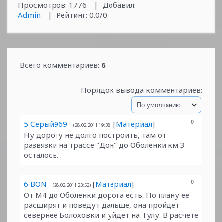
Просмотров
:
1776
|
Добавил
:
Admin
|
Рейтинг
:
0.0
/
0
Всего комментариев
:
6
Порядок вывода комментариев:
5
Серый969
[
Материал
]
0
(28.02.2011 19:38)
Ну дорогу не долго построить, там от
развязки на трассе "Дон" до Оболенки км 3
осталось.
6
BON
[
Материал
]
0
(28.02.2011 23:52)
От М4 до Оболенки дорога есть. По плану ее
расширят и поведут дальше, она пройдет
севернее Болоховки и уйдет на Тулу. В расчете