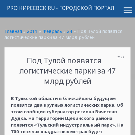
PRO КИРЕЕВСК.RU - ГОРОДСКОЙ ПОРТАЛ
menu
Главная
»
2011
»
Февраль
»
24
» Под Тулой появятся
логистические парки за 47 млрд рублей
Под Тулой появятся
21:29
логистические парки за 47
млрд рублей
В Тульской области в ближайшем будущем
появятся два крупных логистических парка. Об
этом сообщил губернатор региона Вячеслав
Дудка. На территории Щёкинского района
появится «Тульский индустриальный парк». На
700 тысячах квадратных метрах будет