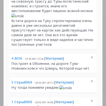
на сквозную трассу до Тулы логистический
комплекс и строится, иначе его
местоположение будет лишено всякой логики.
Кстати дорога на Тулу спроектирована очень
давно и уже несколько десятилетий
присутствует на картах как действующая. На
самом деле ее нет. Она все это время
существует только в виде заделов и частично
построенных участков.
4
BON
[
Материал
]
0
(27.02.2011 13:23)
Построят в Оболенке, на дороге Тула-
Новомосковск ч/з Шварц. Которой еще нет.
3
Серый969
[
Материал
]
0
(25.02.2011 20:11)
Ну тогда поживём увидим
1
Серый969
[
Материал
]
0
(25.02.2011 18:50)