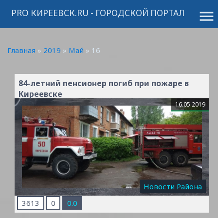
PRO КИРЕЕВСК.RU - ГОРОДСКОЙ ПОРТАЛ
menu
Главная
»
2019
»
Май
»
16
84-летний пенсионер погиб при пожаре в
Киреевске
16.05.2019
Новости Района
3613
0
0.0