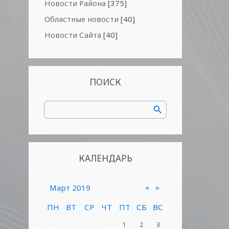
Новости Района
[375]
Областные новости
[40]
Новости Сайта
[40]
ПОИСК
КАЛЕНДАРЬ
«
»
Март 2019
ПН
ВТ
СР
ЧТ
ПТ
СБ
ВС
1
2
3