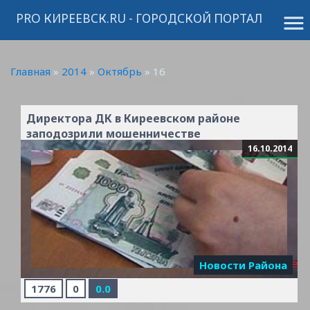
PRO КИРЕЕВСК.RU - ГОРОДСКОЙ ПОРТАЛ
menu
Главная
»
2014
»
Октябрь
»
16
Директора ДК в Киреевском районе
заподозрили мошенничестве
16.10.2014
Новости Района
1776
0
0.0