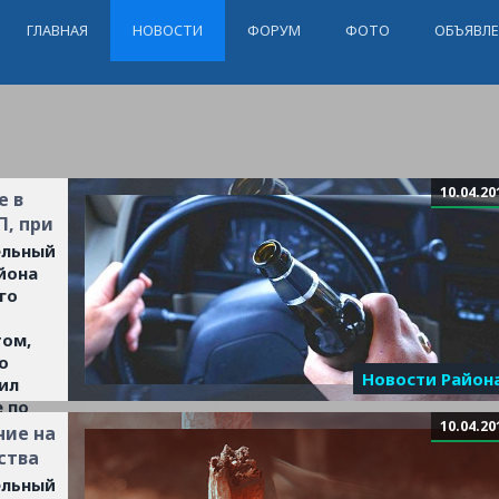
ГЛАВНАЯ
НОВОСТИ
ФОРУМ
ФОТО
ОБЪЯВЛ
10.04.20
е в
П, при
ельный
йона
го
том,
о
Новости Район
ил
 по
10.04.20
ть
ние на
ства
ельный