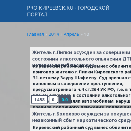
PRO КИРЕЕВСК.RU - ГОРОДСКОЙ
ПОРТАЛ
Главная
»
2014
»
Апрель
»
10
Житель г.Липки осужден за совершени
состоянии алкогольного опьянения ДТ
котором погиб пассажир
Киреевский районный суд вынес обвинит
приговор жителю г.Липки Киреевского ра
31-летнему Зауру Шафиеву. Суд признал е
виновным в совершении преступления,
предусмотренного ч.4 ст.264 УК РФ, т.е. в 
что он, находясь в состоянии алкогольног
1458
0
0.0
опьянения, управлял автомобилем, наруш
правила дорожного движения, повлекшие
неосторожности смерть человека.
...
Чита
Житель г.Болохово осужден за покуше
дальше »
незаконный сбыт наркотического сред
Киреевский районный суд вынес обвинит