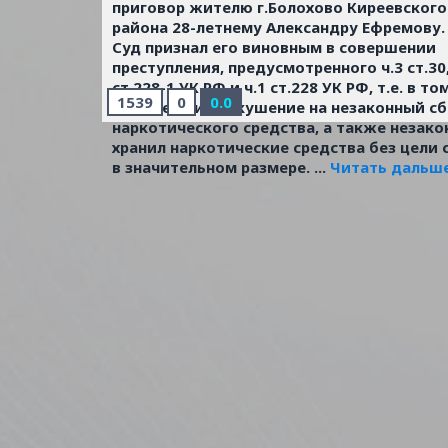
приговор жителю г.Болохово Киреевского
района 28-летнему Александру Ефремову.
Суд признал его виновным в совершении
преступления, предусмотренного ч.3 ст.30,
ст.228-1 УК РФ и ч.1 ст.228 УК РФ, т.е. в то
1539
0
0.0
он совершил покушение на незаконный с
наркотического средства, а также незако
хранил наркотические средства без цели 
в значительном размере.
...
Читать дальше