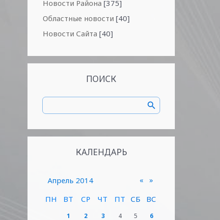
Новости Района
[375]
Областные новости
[40]
Новости Сайта
[40]
ПОИСК
КАЛЕНДАРЬ
«
»
Апрель 2014
ПН
ВТ
СР
ЧТ
ПТ
СБ
ВС
1
2
3
4
5
6