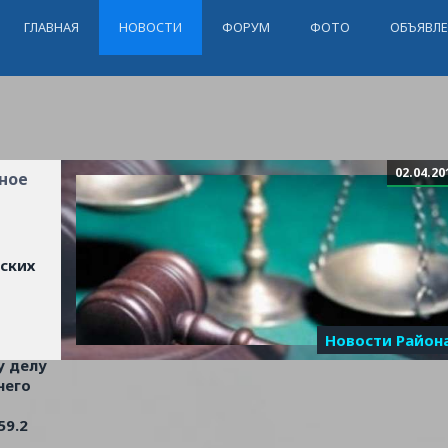
ГЛАВНАЯ
НОВОСТИ
ФОРУМ
ФОТО
ОБЪЯВЛ
02.04.20
ное
ских
Новости Район
у делу
него
59.2