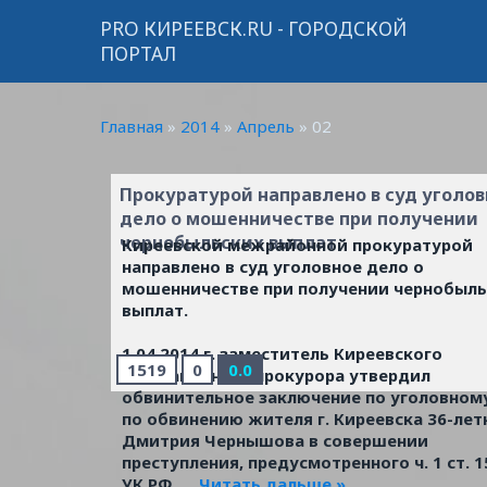
PRO КИРЕЕВСК.RU - ГОРОДСКОЙ
ПОРТАЛ
Главная
»
2014
»
Апрель
»
02
Прокуратурой направлено в суд уголов
дело о мошенничестве при получении
чернобыльских выплат
Киреевской межрайонной прокуратурой
направлено в суд уголовное дело о
мошенничестве при получении чернобыль
выплат.
1.04.2014 г. заместитель Киреевского
1519
0
0.0
межрайонного прокурора утвердил
обвинительное заключение по уголовном
по обвинению жителя г. Киреевска 36-лет
Дмитрия Чернышова в совершении
преступления, предусмотренного ч. 1 ст. 1
УК РФ.
...
Читать дальше »