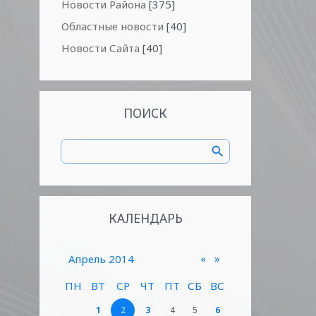
Новости Района
[375]
Областные новости
[40]
Новости Сайта
[40]
ПОИСК
КАЛЕНДАРЬ
«
»
Апрель 2014
ПН
ВТ
СР
ЧТ
ПТ
СБ
ВС
1
2
3
4
5
6