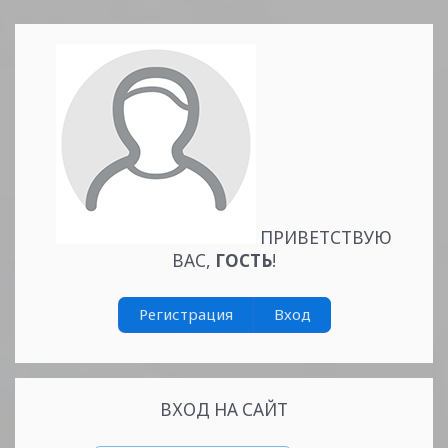
администрации
Киреевского района,
неплохо бы еще
принести извинения
авторам на гербовой
бумаге.
...
Читать
дальше »
ПРИВЕТСТВУЮ
ВАС
,
ГОСТЬ
!
Регистрация
Вход
Новости Сайта
2819
9
0.0
ВХОД НА САЙТ