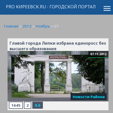
PRO КИРЕЕВСК.RU - ГОРОДСКОЙ ПОРТАЛ
menu
Главная
»
2012
»
Ноябрь
»
07
Главой города Липки избрана единоросс без
высшего образования
07.11.2012
Новости Района
1645
2
0.0