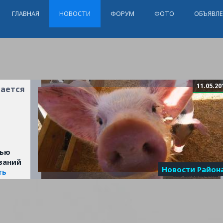
ГЛАВНАЯ
НОВОСТИ
ФОРУМ
ФОТО
ОБЪЯВЛ
11.05.20
шается
тью
ваний
Новости Район
ть