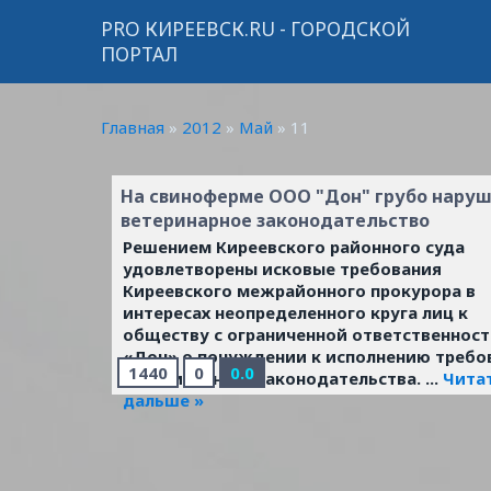
PRO КИРЕЕВСК.RU - ГОРОДСКОЙ
ПОРТАЛ
Главная
»
2012
»
Май
»
11
На свиноферме ООО "Дон" грубо нару
ветеринарное законодательство
Решением Киреевского районного суда
удовлетворены исковые требования
Киреевского межрайонного прокурора в
интересах неопределенного круга лиц к
обществу с ограниченной ответственнос
«Дон» о понуждении к исполнению требо
1440
0
0.0
ветеринарного законодательства.
...
Чита
дальше »