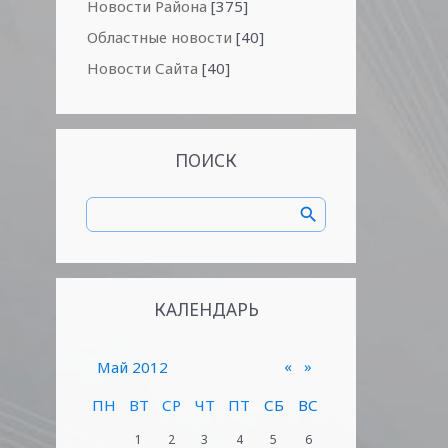
Новости Района
[375]
Областные новости
[40]
Новости Сайта
[40]
ПОИСК
КАЛЕНДАРЬ
«
»
Май 2012
ПН
ВТ
СР
ЧТ
ПТ
СБ
ВС
1
2
3
4
5
6