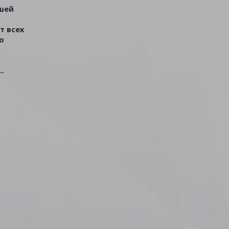
шей
т всех
о
ь
..