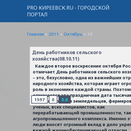
PRO КИРЕЕВСК.RU - ГОРОДСКОЙ
ПОРТАЛ
Главная
»
2011
»
Октябрь
»
10
День работников сельского
хозяйства(08.10.11)
Каждое второе воскресение октября Рос
отмечает День работников сельского хоз
– это, безусловно, одна из важнейших от
народного хозяйства, которая играет ог
роль в экономике каждой страны. Поэтом
отмечается эта праздничная дата тысяча
1597
0
5.0
животноводов и земледельцев, фермеров
ученых, всех специалистов, как
перерабатывающей промышленности, так
агропромышленного комплекса. Именно э
люди вносят огромный вклад в дело укре
важной жизнеобеспечивающей отрасли