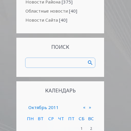
Новости Района
[375]
Областные новости
[40]
Новости Сайта
[40]
ПОИСК
КАЛЕНДАРЬ
«
»
Октябрь 2011
ПН
ВТ
СР
ЧТ
ПТ
СБ
ВС
1
2