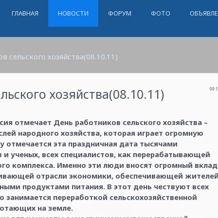
ГЛАВНАЯ
НОВОСТИ
ФОРУМ
ФОТО
ОБЪЯВЛ
в сельского хозяйства(08.10.11)
льского хозяйства(08.10.11)
09:
сия отмечает День работников сельского хозяйства –
слей народного хозяйства, которая играет огромную
у отмечается эта праздничная дата тысячами
 и ученых, всех специалистов, как перерабатывающей
го комплекса. Именно эти люди вносят огромный вклад
чивающей отрасли экономики, обеспечивающей жителе
ыми продуктами питания. В этот день чествуют всех
кто занимается переработкой сельскохозяйственной
ботающих на земле.