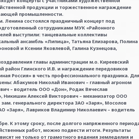
входят концерты с участниками художественной
яйственной продукции и торжественное награждение
ывающей промышленности.
м. Ленина состоялся праздничный концерт под
подготовленный сотрудниками МУК «Районного
ителей выступили: танцевальные коллективы
кальный ансамбль «Липица», Татьяна Елизарова, Полина
фоновой и Ксении Яковлевой, Галина Кузнецова,
оздравления главы администрации м.о. Киреевский
кий район Глинского И.В. и награждение передовиков
ная Россия» в честь профессионального праздника. Дл
шены: Абакумов Николай Иванович – главный агроном
ович – водитель ООО «Дон», Родак Вячеслав
», Никишин Алексей Викторович – механизатор ООО
 зам. генерального директора ЗАО «Заря», Мосолов
ЗАО «Заря», Лавриков Владимир Николаевич – водитель
ре. К этому сроку, после долгого напряженного период
йственных работ, можно подвести итоги. Результаты
висят не только от грамотного ведения земледелия и