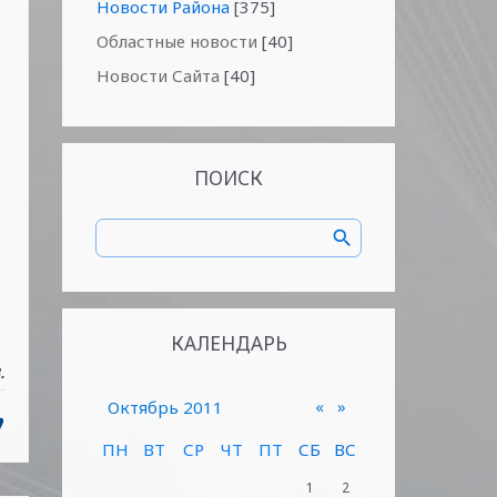
Новости Района
[375]
Областные новости
[40]
Новости Сайта
[40]
ПОИСК
КАЛЕНДАРЬ
.
«
»
Октябрь 2011
ПН
ВТ
СР
ЧТ
ПТ
СБ
ВС
1
2