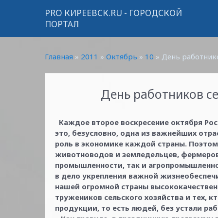
PRO КИРЕЕВСК.RU - ГОРОДСКОЙ
ПОРТАЛ
Главная
»
2011
»
Октябрь
»
10
» День работнико
День работников се
Каждое второе воскресение октября Рос
это, безусловно, одна из важнейших отра
роль в экономике каждой страны. Поэтом
животноводов и земледельцев, фермеров
промышленности, так и агропромышленно
в дело укрепления важной жизнеобеспе
нашей огромной страны высококачественн
тружеников сельского хозяйства и тех, 
продукции, то есть людей, без устали ра