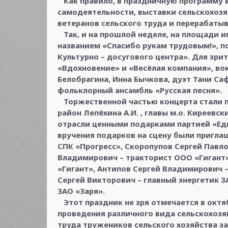
Как правило, в праздничную программу 
самодеятельности, выставки сельскохоз
ветеранов сельского труда и перерабат
Так, и на прошлой неделе, на площади и
названием «Спасибо рукам трудовым!», 
Культурно – досугового центра». Для зр
«Вдохновение» и «Весёлая компания», во
Белобрагина, Инна Бычкова, дуэт Тани Са
фольклорный ансамбль «Русская песня».
Торжественной частью концерта стали п
район Лепёхина А.И. , главы м.о. Киреевс
отрасли ценными подарками партией «Еди
вручения подарков на сцену были пригла
СПК «Прогресс», Скоропупов Сергей Павл
Владимирович – тракторист ООО «Гигант
«Гигант», Антипов Сергей Владимирович –
Сергей Викторович – главный энергетик 
ЗАО «Заря».
Этот праздник не зря отмечается в октяб
проведения различного вида сельскохозя
труда тружеников сельского хозяйства за