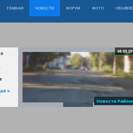
ГЛАВНАЯ
НОВОСТИ
ФОРУМ
ФОТО
ОБЪЯВЛ
08.09.20
на
а
е
ше »
Новости Район