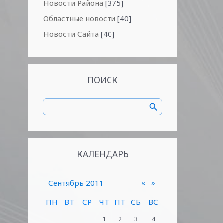
Новости Района
[375]
Областные новости
[40]
Новости Сайта
[40]
ПОИСК
КАЛЕНДАРЬ
«
»
Сентябрь 2011
ПН
ВТ
СР
ЧТ
ПТ
СБ
ВС
1
2
3
4