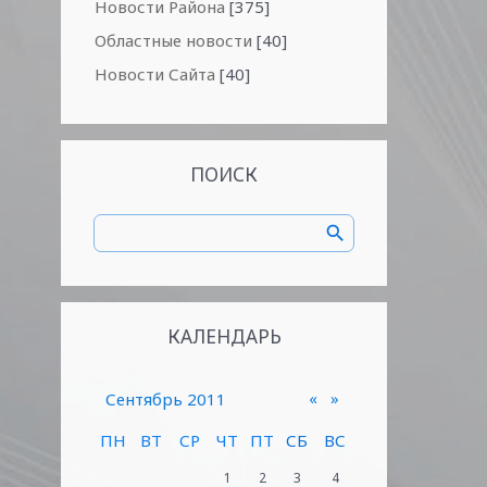
Новости Района
[375]
Областные новости
[40]
Новости Сайта
[40]
ПОИСК
КАЛЕНДАРЬ
«
»
Сентябрь 2011
ПН
ВТ
СР
ЧТ
ПТ
СБ
ВС
1
2
3
4