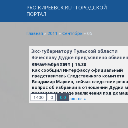
PRO КИРЕЕВСК.RU - ГОРОДСКОЙ
ПОРТАЛ
Главная
»
2011
»
Сентябрь
»
05
Экс-губернатору Тульской области
Вячеславу Дудке предъявлено обвинен
взяточничестве
05 сентября 2011 | 15:30
Как сообщил Интерфаксу официальный
представитель Следственного комитета
Владимир Маркин, сейчас следствие реш
вопрос об избрании в отношении Дудки 
пресечения в виде заключения под дома
1400
0
0.0
арест.
...
Читать дальше »