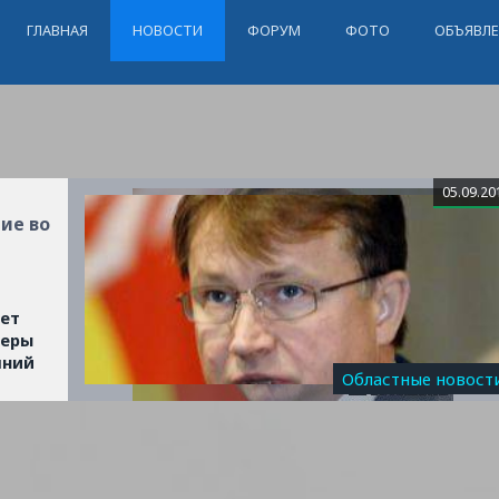
ГЛАВНАЯ
НОВОСТИ
ФОРУМ
ФОТО
ОБЪЯВЛ
05.09.20
ие во
ает
меры
шний
Областные новост