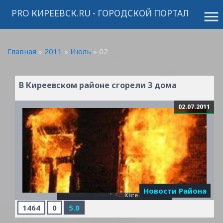
PRO КИРЕЕВСК.RU - ГОРОДСКОЙ ПОРТАЛ
menu
Главная
»
2011
»
Июль
»
02
В Киреевском районе сгорели 3 дома
02.07.2011
Новости Района
1464
0
5.0