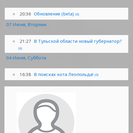
20:36
Обновление (beta)
(6)
07 Июня, Вторник
21:27
В Тульской области новый губернатор?
(6)
04 Июня, Суббота
16:38
В поисках кота Леопольда!
(0)