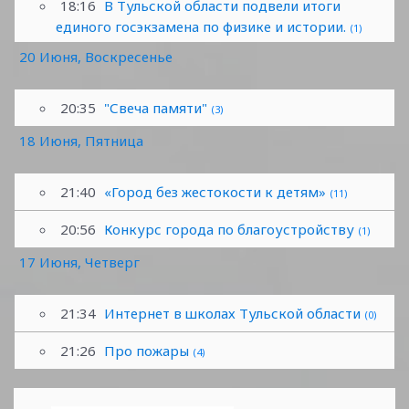
18:16
В Тульской области подвели итоги
единого госэкзамена по физике и истории.
(1)
20 Июня, Воскресенье
20:35
"Свеча памяти"
(3)
18 Июня, Пятница
21:40
«Город без жестокости к детям»
(11)
20:56
Конкурс города по благоустройству
(1)
17 Июня, Четверг
21:34
Интернет в школах Тульской области
(0)
21:26
Про пожары
(4)