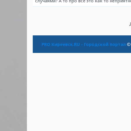
случаями? А то про все это как то неприят
PRO Киреевск.RU - Городской портал
© 