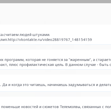
ка.считаем людей штуками.
клип.http://vkontakte.ru/video28819767_148154159
их программ, которая не гоняется за "жаренным", а старает
факт, плюс профилактическая цель. В данном случае - быть
.. Да и когда это читаешь, начинаешь задумываться и делать
ь поменьше новостей и сюжетов Телемолвы, связанных с по