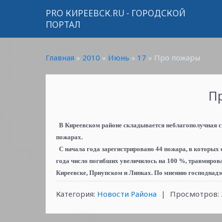
PRO КИРЕЕВСК.RU - ГОРОДСКОЙ
ПОРТАЛ
Главная
»
2010
»
Июнь
»
17
» Про пожары
П
В Киреевском районе складывается неблагополучная си
пожарах.
С начала года зарегистрировано 44 пожара, в которых 
года число погибших увеличилось на 100 %, травмиров
Киреевске, Приупском и Липках. По мнению господнадз
Категория
:
Новости Района
|
Просмотров
: