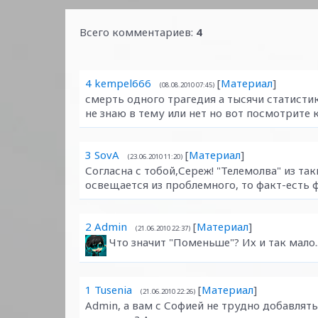
Всего комментариев
:
4
4
kempel666
[
Материал
]
(08.08.2010 07:45)
смерть одного трагедия а тысячи статисти
не знаю в тему или нет но вот посмотрите 
3
SovA
[
Материал
]
(23.06.2010 11:20)
Согласна с тобой,Сереж! "Телемолва" из так
освещается из проблемного, то факт-есть 
2
Admin
[
Материал
]
(21.06.2010 22:37)
Что значит "Поменьше"? Их и так мало.
1
Tusenia
[
Материал
]
(21.06.2010 22:26)
Admin, а вам с Софией не трудно добавлят