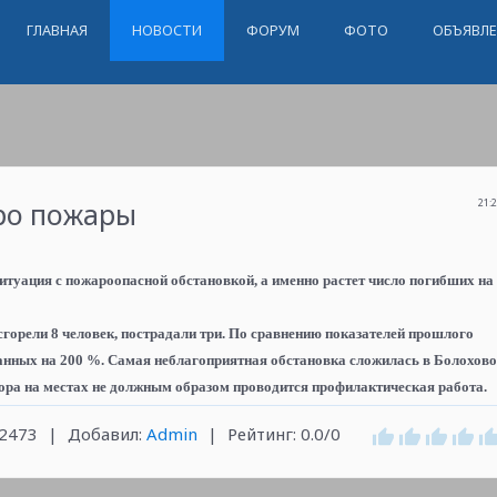
ГЛАВНАЯ
НОВОСТИ
ФОРУМ
ФОТО
ОБЪЯВЛ
ро пожары
21:
туация с пожароопасной обстановкой, а именно растет число погибших на
сгорели 8 человек, пострадали три. По сравнению показателей прошлого
анных на 200 %. Самая неблагоприятная обстановка сложилась в Болохово
ора на местах не должным образом проводится профилактическая работа.
2473
|
Добавил
:
Admin
|
Рейтинг
:
0.0
/
0