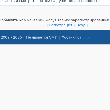
но читать и смотреть, потом на душе тяжело становится
Добавлять комментарии могут только зарегистрированные 
[
Регистрация
|
Вход
]
2009 - 2026
| Не является СМИ |
Хостинг от
uCoz