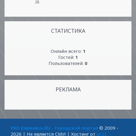
28
СТАТИСТИКА
Онлайн всего:
1
Гостей:
1
Пользователей:
0
РЕКЛАМА
PRO Киреевск.RU - Городской портал
© 2009 -
2026
| Не является СМИ |
Хостинг от
uCoz