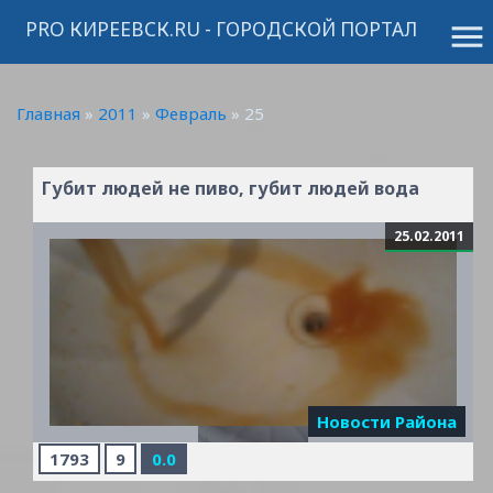
PRO КИРЕЕВСК.RU - ГОРОДСКОЙ ПОРТАЛ
menu
Главная
»
2011
»
Февраль
»
25
Губит людей не пиво, губит людей вода
25.02.2011
Читать дальше »
Новости Района
1793
9
0.0