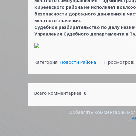
местного самоуправления – администраци
Киреевского района не исполняет возлож
безопасности дорожного движения в час
местного значения.
Судебное разбирательство по делу назнач
Управления Судебного департамента в Ту
Категория
:
Новости Района
|
Просмотров
:
Всего комментариев
:
0
Добавлять комментарии могу
[
Р