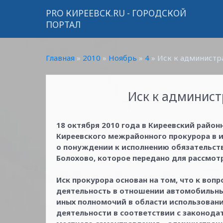
PRO КИРЕЕВСК.RU - ГОРОДСКОЙ
ПОРТАЛ
Главная
»
2010
»
Ноябрь
»
4
» Иск к администр
Иск к админис
18 октября 2010 года в Киреевский район
Киреевского межрайонного прокурора в и
о понуждении к исполнению обязательст
Болохово, которое передано для рассмот
Иск прокурора основан на том, что к воп
деятельность в отношении автомобильны
иных полномочий в области использован
деятельности в соответствии с законода