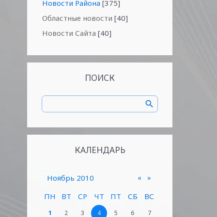
Новости Района
[375]
Областные новости
[40]
Новости Сайта
[40]
ПОИСК
КАЛЕНДАРЬ
«
»
Ноябрь 2010
ПН
ВТ
СР
ЧТ
ПТ
СБ
ВС
1
2
3
4
5
6
7