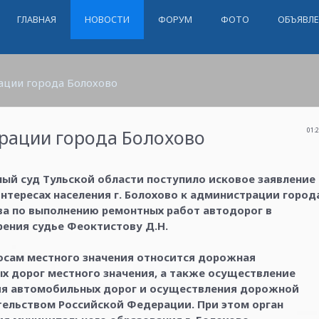
ГЛАВНАЯ
НОВОСТИ
ФОРУМ
ФОТО
ОБЪЯВЛ
ации города Болохово
трации города Болохово
01:
ный суд Тульской области поступило исковое заявление
нтересах населения г. Болохово к администрации город
ва по выполнению ремонтных работ автодорог в
рения судье Феоктистову Д.Н.
росам местного значения относится дорожная
х дорог местного значения, а также осуществление
ия автомобильных дорог и осуществления дорожной
тельством Российской Федерации. При этом орган