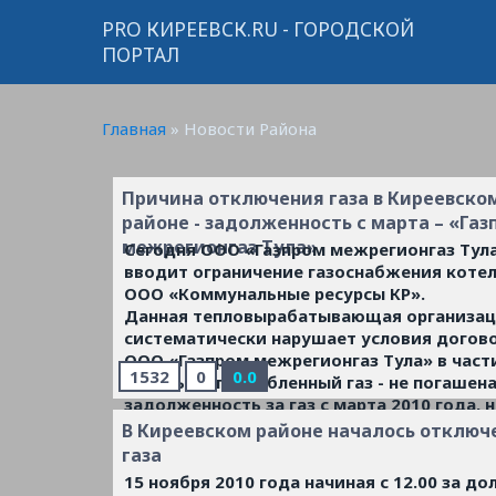
PRO КИРЕЕВСК.RU - ГОРОДСКОЙ
ПОРТАЛ
Главная
»
Новости Района
Причина отключения газа в Киреевско
районе - задолженность с марта – «Газ
межрегионгаз Тула»
Сегодня ООО «Газпром межрегионгаз Тул
вводит ограничение газоснабжения коте
ООО «Коммунальные ресурсы КР».
Данная тепловырабатывающая организа
систематически нарушает условия догово
ООО «Газпром межрегионгаз Тула» в част
1532
0
0.0
оплаты за потребленный газ - не погашен
задолженность за газ с марта 2010 года, н
сегодняшний день она составляет 28,5 мл
В Киреевском районе началось отключ
рублей.
...
Читать дальше »
газа
15 ноября 2010 года начиная с 12.00 за до