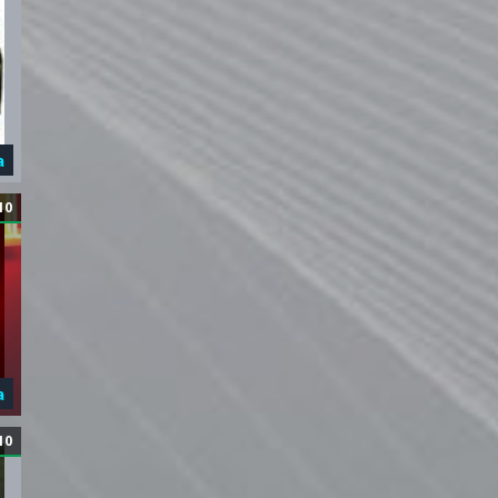
а
10
а
10