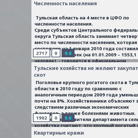
Если пенсия со всеми доплатами будет м
Численность населения
этой суммы, то пожилые люди получат
социальные доплаты.
Тульская область на 4 месте в ЦФО по
Депутаты также обсудили меры материа
численности населения.
поддержки студентов-первокурсников.
Среди субъектов Центрального федераль
Согласно проекту закона, все обучающиес
округа Тульская область занимает четвер
очном отделении учреждений начального
место по численности населения, которая
среднего профобразования до первой сес
состоянию на 1 января 2010 года состави
будут получать стипендию в размере 400 
2717
0
0.0
1540,4 тыс. человек (на 01.01.2009 – 1553,1
человек), - говорится в официальном
сообщении администрации Тульской обла
Тульские хозяйства не желают закупа
Городские жители преобладают в структ
скот
населения области – 79,9% (Российская
Поголовье крупного рогатого скота в Тул
Федерация – 73,1%). Численность городс
области в 2010 году по сравнению с
населения по состоянию на 01.01.2010 – 12
аналогичным периодом 2009 года умень
тыс. человек, сельского – 309,8 тыс. челов
почти на 8%. Хозяйственники объясняют 
следствием различных экономических
факторов, а также болезнями животных.
1902
0
0.0
Однако представители департамента сел
хозяйства считают, что крупный рогатый 
попросту не закупается.
Квартирные кражи