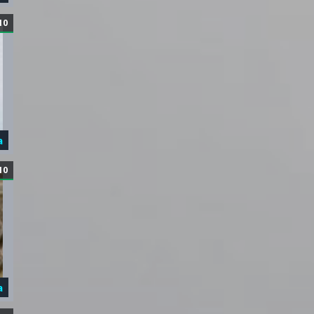
10
а
10
а