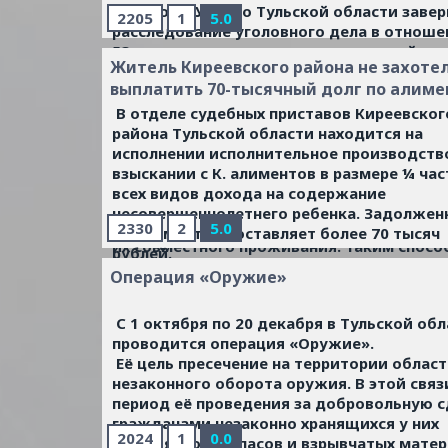
отделом СУ СК по Тульской области заве
2205
1
5.0
расследование уголовного дела в отноше
53-летнего местного жителя, который
Житель Киреевского района не захоте
обвиняется в нарушении неприкосновенн
выплатить 70-тысячный долг по алим
частной жизни.
В отделе судебных приставов Киреевског
Следствием установлено, что в мае 2010 
района Тульской области находится на
Киреевске обвиняемый отправил на моби
исполнении исполнительное производств
телефоны знакомых видеоролики и
взыскании с К. алиментов в размере ¼ час
фотографии своей бывшей сожительницы
всех видов дохода на содержание
изображениями интимных моментов ее ж
несовершеннолетнего ребенка. Задолжен
которые он фиксировал с ее согласия во 
2330
2
5.0
по алиментам составляет более 70 тысяч
их совместного проживания. Таким спос
рублей.
злоумышленник выразил неприязнь к же
...
Читать дальше »
Операция «Оружие»
после расставания.
...
Читать дальше »
С 1 октября по 20 декабря в Тульской об
проводится операция «Оружие».
Её цель пресечение на территории облас
незаконного оборота оружия. В этой связ
период её проведения за добровольную с
гражданами незаконно хранящихся у них
2024
1
0.0
оружия, боеприпасов и взрывчатых мате