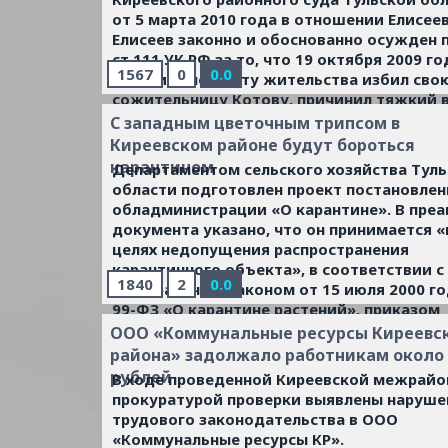
от 5 марта 2010 года в отношении Елисеев
Елисеев законно и обоснованно осужден по
ст.111 УК РФ за то, что 19 октября 2009 го
1567
0
0.0
квартире по месту жительства избил сво
сожительницу Котову, причинил тяжкий 
ее здоровью, от которого потерпевшая
С западным цветочным трипсом в
скончалась в машине «Скорая помощь».
...
Киреевском районе будут бороться
Читать дальше »
карантином
Департаментом сельского хозяйства Тул
области подготовлен проект постановлен
обладминистрации «О карантине». В пре
документа указано, что он принимается «
целях недопущения распространения
карантинного объекта», в соответствии с
1840
2
0.0
Федеральным законом от 15 июля 2000 г
99-ФЗ «О карантине растений», приказом
Министерства сельского хозяйства Росси
ООО «Коммунальные ресурсы Киреевс
Федерации от 13 февраля 2008 года № 43
района» задолжало работникам около 
установлении и упразднении карантинной
рублей
В ходе проведенной Киреевской межрайо
фитосанитарной зоны, установлении и от
прокуратурой проверки выявлены наруше
карантинного фитосанитарного режима, 
трудового законодательства в ООО
наложении и снятии карантина», на осно
«Коммунальные ресурсы КР».