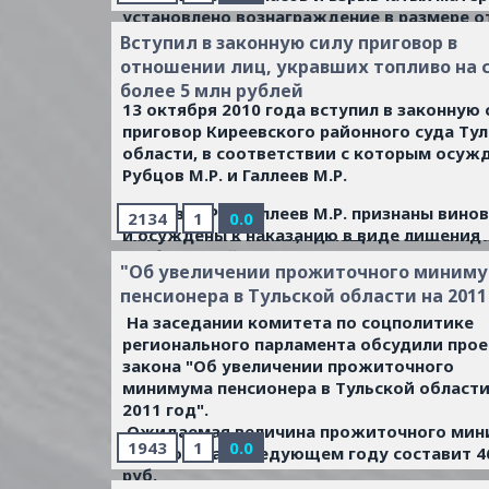
установлено вознаграждение в размере о
до 3 тысяч рублей, в зависимости от того
Вступил в законную силу приговор в
оружие или боеприпасы сдаются. В случа
отношении лиц, укравших топливо на 
сдачи зарегистрированного огнестрельно
более 5 млн рублей
газового оружия, представляющего
13 октября 2010 года вступил в законную 
определённую опасность в эксплуатации (
приговор Киреевского районного суда Ту
физический износ, техническое состояние
области, в соответствии с которым осуж
определяется размер вознаграждения до 
Рубцов М.Р. и Галлеев М.Р.
рублей. Во всех случаях добровольной сда
Рубцов М.Р. и Галлеев М.Р. признаны вин
соответствии с действующим
2134
1
0.0
и осуждены к наказанию в виде лишения
законодательством, сдающий освобожда
свободы за совершение кражи, то есть т
от уголовной ответственности за их неза
"Об увеличении прожиточного миним
хищения чужого имущества группой лиц 
хранение. Оружие следует сдавать в орга
пенсионера в Тульской области на 2011
предварительному сговору, из
внутренних дел по месту жительства.
нефтепродуктопровода ОАО
На заседании комитета по соцполитике
«Рязаньтранснефтепродукт» 233, 851969 
регионального парламента обсудили прое
дизельного топлива Л-0, 1-62 на общую с
закона "Об увеличении прожиточного
286 038 рублей 1 копейка в особо крупном
минимума пенсионера в Тульской области
размере.
2011 год".
Ожидаемая величина прожиточного мин
...
Читать дальше »
1943
1
0.0
пенсионера в следующем году составит 4
руб.