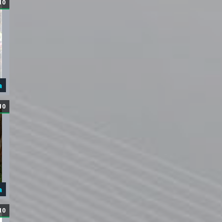
10
а
10
а
10