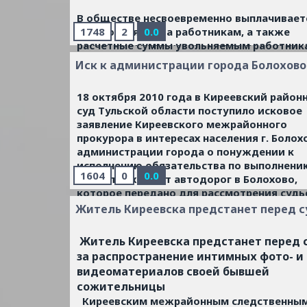
представления Управления Федеральной
службы по ветеринарному и фитосанита
В обществе несвоевременно выплачивает
надзору по Тульской и Липецкой областя
заработная плата работникам, а также
1748
2
0.0
наложении карантина от 02.08.2010 № 271
расчетные суммы увольняемым работник
...
Читать дальше »
состоянию на 25 октября 2010 года на
Иск к администрации города Болохово
предприятии имеется задолженность по
заработной плате перед 459 работниками
18 октября 2010 года в Киреевский район
общую сумму свыше 4 млн рублей.
суд Тульской области поступило исковое
...
Читать дальше »
заявление Киреевского межрайонного
прокурора в интересах населения г. Болох
администрации города о понуждении к
исполнению обязательства по выполнени
1604
0
0.0
ремонтных работ автодорог в Болохово,
которое передано для рассмотрения судь
Феоктистову Д.Н.
Житель Киреевска предстанет перед 
...
Читать дальше »
Житель Киреевска предстанет перед 
за распространение интимных фото- и
видеоматериалов своей бывшей
сожительницы
Киреевским межрайонным следственны