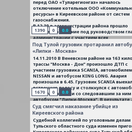
перед ОАО «Туларегионгаз» началось
отключение котельных ООО «Коммуналь
ресурсы» в Киреевском районе от систем
газоснабжения.
В 12.30 в администрации района прошло
1390
0
0.0
рабочее совещание под руководством гл
администрации с участием всех
заинтересованных сторон по урегулирова
Под Тулой грузовик протаранил автоб
ситуации и выработке решения по поэтап
«Липки - Москва»
оплате долгов.
14.11.2010 В Веневском районе на 163 кил
Информация по отключению доведена до
трассы "Москва - Дон" произошло ДТП с
заинтересованных территориальных орга
участием грузовика SCANIA, автомобиле
управления федеральных органов
NISSAN и автобусом KING LONG. Авария
исполнительной власти (прокуратура, УВД
произошла в 6.45. Грузовик SCANIA выехал
УФСБ и т.д.).
...
Читать дальше »
встречную полосу и столкнулся с автомо
1670
0
0.0
NISSAN, а затем и со следовавшим за ним
автобусом "Липки-Москва". В результате
пострадали 10 человек, все были доставл
Суд смягчил наказание убийце из
Веневскую ЦРБ. Состояние водителя и
Киреевского района
пассажира NISSAN оценивается, как тяжел
Судебной коллегией по уголовным делам
пассажиров автобуса получили травмы с
Тульского областного суда изменен приг
тяжести.
...
Читать дальше »
Киреевского районного суда Тульской об