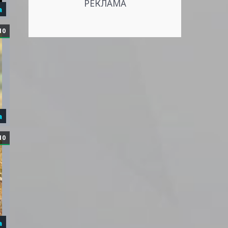
РЕКЛАМА
а
10
а
10
а