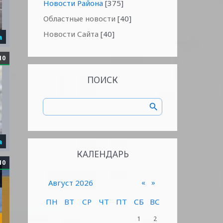
Новости Района
[375]
Областные новости
[40]
Новости Сайта
[40]
а
10
ПОИСК
а
КАЛЕНДАРЬ
10
«
»
Август 2026
ПН
ВТ
СР
ЧТ
ПТ
СБ
ВС
1
2