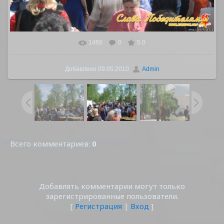
1466
0
5.0
В реальном размере
1126x845
/ 572.1Kb
Добавлено
09.05.2010
Admin
Всего комментариев
:
0
Добавлять комментарии могут только
зарегистрированные пользователи.
[
Регистрация
|
Вход
]