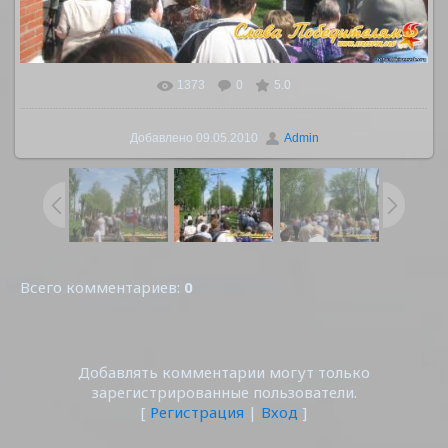
1373
0
5.0
В реальном размере
1126x845
/ 738.1Kb
Добавлено
09.05.2010
Admin
Всего комментариев
:
0
Добавлять комментарии могут только
зарегистрированные пользователи.
[
Регистрация
|
Вход
]