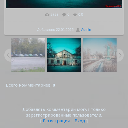
2728
0
0.0
В реальном размере
1152x768
/ 192.2Kb
Добавлено
22.01.2015
Admin
Всего комментариев
:
0
Добавлять комментарии могут только
зарегистрированные пользователи.
[
Регистрация
|
Вход
]