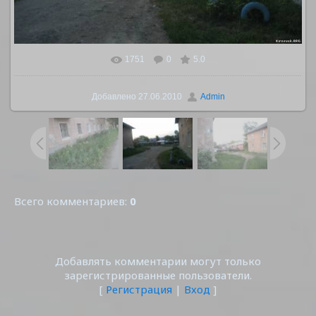
1751
0
5.0
В реальном размере
1042x781
/ 161.7Kb
Добавлено
27.06.2010
Admin
Всего комментариев
:
0
Добавлять комментарии могут только
зарегистрированные пользователи.
[
Регистрация
|
Вход
]