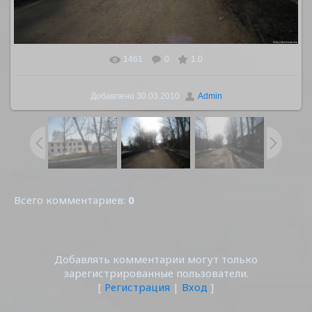
1461
0
1.0
В реальном размере
1600x1200
/ 207.2Kb
Добавлено
30.03.2010
Admin
Всего комментариев
:
0
Добавлять комментарии могут только
зарегистрированные пользователи.
[
Регистрация
|
Вход
]