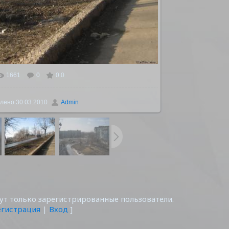
1661
0
0.0
ьном размере
1600x1200
/ 287.0Kb
лено
30.03.2010
Admin
т только зарегистрированные пользователи.
егистрация
|
Вход
]