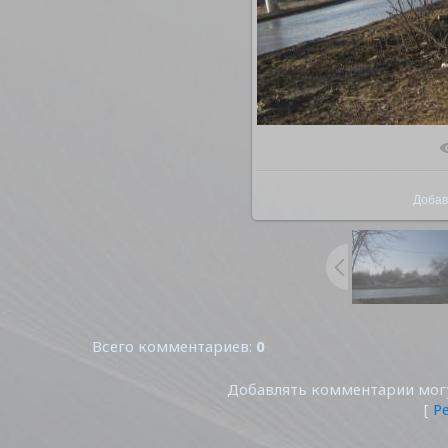
В реал
Добав
Всего комментариев
:
0
Добавлять комментарии могу
[
Р