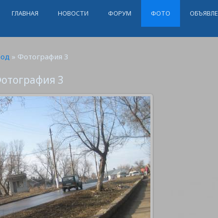
ГЛАВНАЯ
НОВОСТИ
ФОРУМ
ФОТО
ОБЪЯВЛ
род
» Фотография 3
отография 3