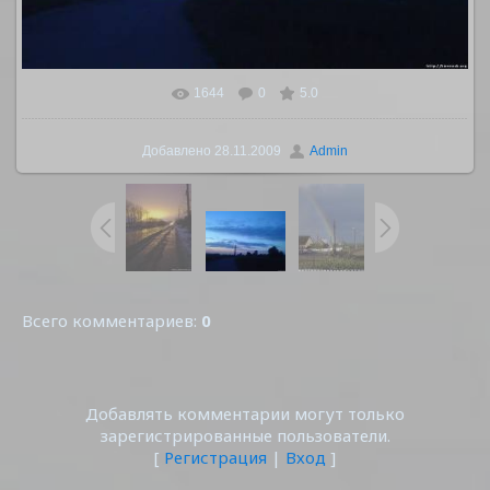
1644
0
5.0
В реальном размере
1500x1125
/ 245.8Kb
Добавлено
28.11.2009
Admin
Всего комментариев
:
0
Добавлять комментарии могут только
зарегистрированные пользователи.
[
Регистрация
|
Вход
]