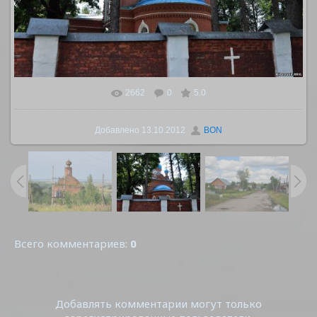
2662
0
5.0
В реальном размере
1024x727
/ 516.2Kb
Добавлено
13.10.2012
BON
Всего комментариев
:
0
Добавлять комментарии могут только