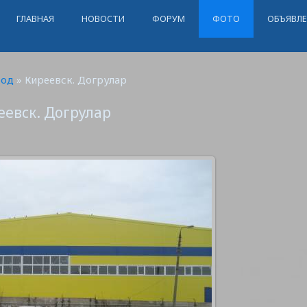
ГЛАВНАЯ
НОВОСТИ
ФОРУМ
ФОТО
ОБЪЯВЛ
род
» Киреевск. Догрулар
еевск. Догрулар