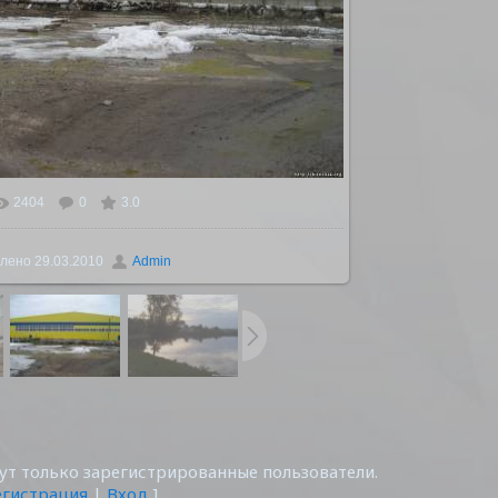
2404
0
3.0
ьном размере
1600x1200
/ 154.0Kb
лено
29.03.2010
Admin
т только зарегистрированные пользователи.
егистрация
|
Вход
]