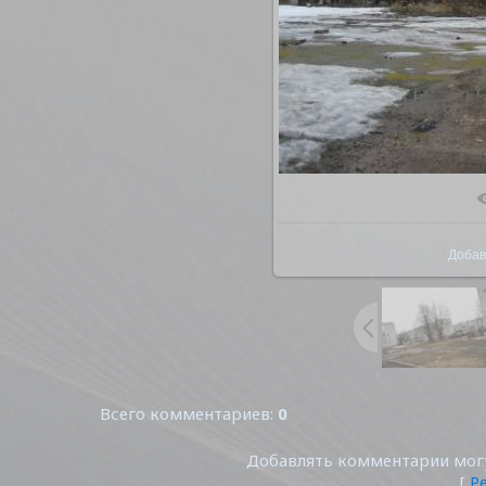
В реал
Добав
Всего комментариев
:
0
Добавлять комментарии могу
[
Р