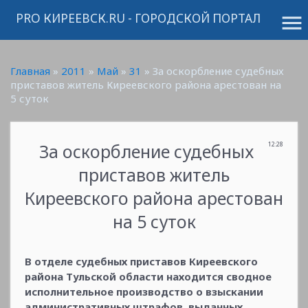
PRO КИРЕЕВСК.RU - ГОРОДСКОЙ ПОРТАЛ
menu
Главная
»
2011
»
Май
»
31
» За оскорбление судебных
приставов житель Киреевского района арестован на
5 суток
За оскорбление судебных
12:28
приставов житель
Киреевского района арестован
на 5 суток
В отделе судебных приставов Киреевского
района Тульской области находится сводное
исполнительное производство о взыскании
административных штрафов, выданных