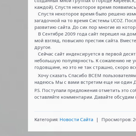
созданных мной группах о городе Киреевск,
каждой). Спустя некоторое время появились
Спустя некоторое время было решено измен
загадочной на то время Системы UCOZ. Посл
развитию сайта. До сих пор многие из котор
В Сентябре 2009 года сайт перешел на домен 
мой взгляд, повысило престиж сайта. Вместе
другое.
Сейчас сайт индексируется в первой десятк
небольшую популярность. К сожалению не у
годовщине, но это не так страшно, скоро вс
Хочу сказать Спасибо ВСЕМ пользователям с
надеюсь Мы с вами встретим еще ни один Де
P.S. Поступали предложения отметить это со
оставляйте комментарии. Давайте обсудим 
Категория
:
Новости Сайта
|
Просмотров
:
2