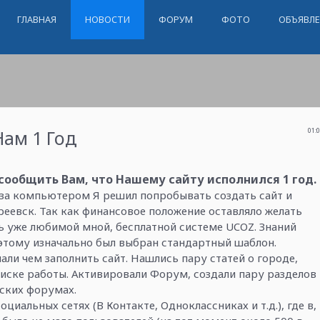
ГЛАВНАЯ
НОВОСТИ
ФОРУМ
ФОТО
ОБЪЯВЛ
Нам 1 Год
01:
сообщить Вам, что Нашему сайту исполнился 1 год.
 за компьютером Я решил попробывать создать сайт и
еевск. Так как финансовое положение оставляло желать
рь уже любимой мной, бесплатной системе UCOZ. Знаний
оэтому изначально был выбран стандартный шаблон.
ли чем заполнить сайт. Нашлись пару статей о городе,
оиске работы. Активировали Форум, создали пару разделов
еских форумах.
иальных сетях (В Контакте, Одноклассниках и т.д.), где в,