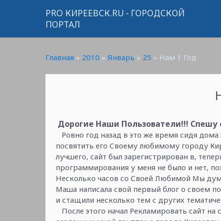
PRO КИРЕЕВСК.RU - ГОРОДСКОЙ
ПОРТАЛ
Главная
»
2010
»
Январь
»
25
» Нам 1 Год
Дорогие Наши Пользователи!!! Спешу 
Ровно год назад в это же время сидя дома
посвятить его Своему любимому городу Кир
лучшего, сайт был зарегистрирован в, тепе
программирования у меня не было и нет, п
Несколько часов со Своей Любимой Мы дума
Маша написала свой первый блог о своем п
и стащили несколько тем с других тематич
После этого начал Рекламировать сайт на соц