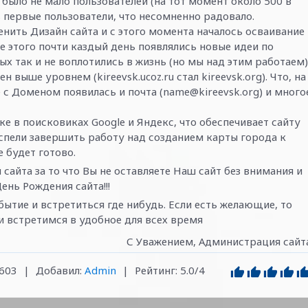
 было не мало пользователей (на тот момент около 500 в
 первые пользователи, что несомненно радовало.
ить Дизайн сайта и с этого момента началось осваивание
е этого почти каздый день появлялись новые идеи по
ых так и не воплотились в жизнь (но мы над этим работаем)
выше уровнем (kireevsk.ucoz.ru стал kireevsk.org). Что, на
 с Доменом появилась и почта (name@kireevsk.org) и много
е в поисковиках Google и Яндекс, что обеспечивает сайту
спели завершить работу над созданием карты города к
е будет готово.
айта за то что Вы не оставляете Наш сайт без внимания и
нь Рождения сайта!!!
бытие и встретиться где нибудь. Если есть желающие, то
и встретимся в удобное для всех время
С Уважением, Администрация сайт
603
|
Добавил
:
Admin
|
Рейтинг
:
5.0
/
4