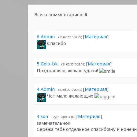
Всего комментариев
:
6
6
Admin
[
Материал
]
(25.02.2010 02:27)
Спасибо
5
Gelo-bk
[
Материал
]
(24.02.2010 23:18)
Поздравляю, желаю удачи!
4
Admin
[
Материал
]
(29.01.2010 20:12)
Чет мало желающих
3
sun
[
Материал
]
(25.01.2010 14:09)
замечательно!!!
Сережа тебе отдельное спасибо!ну и конечно