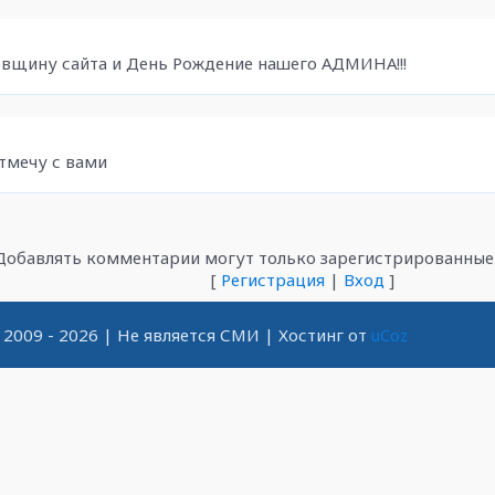
одовщину сайта и День Рождение нашего АДМИНА!!!
 отмечу с вами
Добавлять комментарии могут только зарегистрированные 
[
Регистрация
|
Вход
]
2009 - 2026
| Не является СМИ |
Хостинг от
uCoz