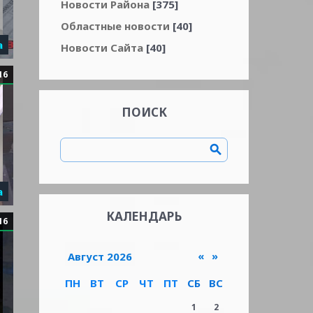
Новости Района
[375]
Областные новости
[40]
а
Новости Сайта
[40]
16
ПОИСК
а
КАЛЕНДАРЬ
16
«
»
Август 2026
ПН
ВТ
СР
ЧТ
ПТ
СБ
ВС
1
2