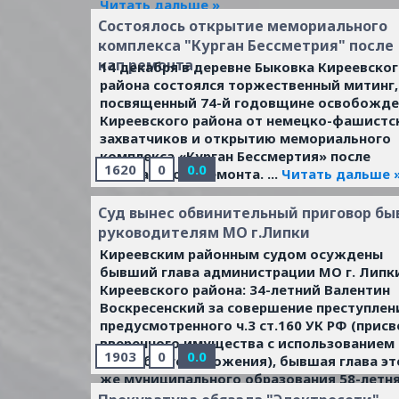
Читать дальше »
Состоялось открытие мемориального
комплекса "Курган Бессметрия" после
кап.ремонта
14 декабря в деревне Быковка Киреевско
района состоялся торжественный митинг,
посвященный 74-й годовщине освобожде
Киреевского района от немецко-фашистс
захватчиков и открытию мемориального
комплекса «Курган Бессмертия» после
1620
0
0.0
капитального ремонта.
...
Читать дальше 
Суд вынес обвинительный приговор б
руководителям МО г.Липки
Киреевским районным судом осуждены
бывший глава администрации МО г. Липк
Киреевского района: 34-летний Валентин
Воскресенский за совершение преступлен
предусмотренного ч.3 ст.160 УК РФ (прис
вверенного имущества с использованием
1903
0
0.0
служебного положения), бывшая глава эт
же муниципального образования 58-летн
Галина Зайчикова за совершение преступл