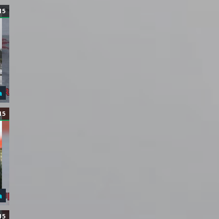
15
а
15
а
15