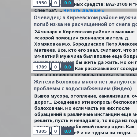
1950
0
0.0
х автотранспортных средств: ВАЗ-2109 и "
Спектра".
...
Читать дальше »
Очевидец: в Киреевском районе мужчи
погиб из-за не расчищенной от снега д
24 января в Киреевском районе в машине
«скорой помощи» скончался житель д.
Хомяковка м.о. Бородинское Петр Алексе
Матвеев. Все, кто его знал, считают, что э
84-летний мужчина был вполне еще бодр
энергичным, мог бы жить да жить. Но он 
1789
0
0.0
от отека легких. Как рассказывают соседи
снега в деревню не могла проехать «скора
помощь» и вывезти мужчину в больницу.
Жители Болохова много лет жалуются
Читать дальше »
проблемы с водоснабжением (Видео)
Вывоз мусора, отопление, канализация, о
дорог... Ежедневно эти вопросы беспокоя
болоховчан. Но если часть из них после
обращений в различные инстанции ещё 
решить, пусть и ненадолго, то вода из год
год остаётся проблемой номер один. Как
1305
0
0.0
говорится, без неё и ни туды и ни сюды.
...