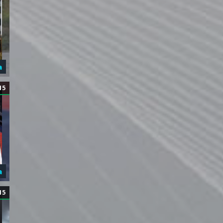
а
15
а
15