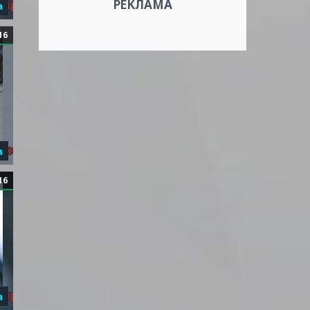
РЕКЛАМА
а
16
а
16
а