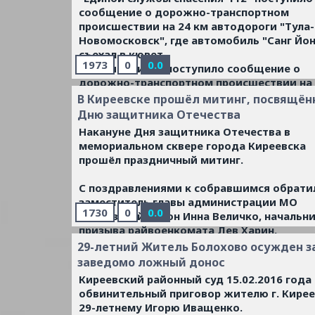
сообщение о дорожно-транспортном
происшествии на 24 км автодороги "Тула-
Новомосковск", где автомобиль "Санг Йон
съехал в кювет.
1973
0
0.0
Спустя 6 минут поступило сообщение о
дорожно-транспортном происшествии на 
автодороги "Тула-Новомосковск", где
В Киреевске прошёл митинг, посвящё
произошло столкновение автомобилей: "
Дню защитника Отечества
Логан" и "Хендай Солярис".
...
Читать даль
Накануне Дня защитника Отечества в
мемориальном сквере города Киреевска
прошёл праздничный митинг.
С поздравлениями к собравшимся обрати
заместитель главы администрации МО
1730
0
0.0
Киреевский район Инна Величко, начальн
призыва райвоенкомата Лев Харин,
председатель общества ветеранов-афган
29-летний Житель Болохово осужден з
Игорь Павлов.
...
Читать дальше »
заведомо ложный донос
Киреевский районный суд 15.02.2016 года
обвинительный приговор жителю г. Кирее
29-летнему Игорю Иващенко.