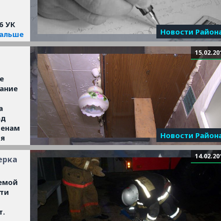
6 УК
Новости Район
дальше
15.02.20
е
дание
а
ад
тенам
Новости Район
ия
14.02.20
стью,
ерка
емой
сти
т.