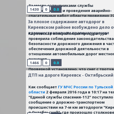
За месяц сотрудниками службы
1430
0
0.0
пожаротушения и проведения аварийно-
спасательных работ области проведено 2
проверок подразделений, в свою очередь
За плохое содержание автодорог в
службой пожаротушения ЦУКС проведен
Киреевском районе возбуждено дело о
порядка 40 проверок. Анализ проведённы
административном правонарушении
Киреевская межрайонная прокуратура
проверок показал, что нарушений
проверила соблюдение законодательства
дисциплинарного характера не обнаруже
безопасности дорожного движения в час
Читать дальше »
обеспечения дорожной деятельности в
отношении автомобильных дорог местно
значения.
1466
0
0.0
Проверкой установлено, что снег с тротуа
расположенных вдоль проезжих частей у
ДТП на дороге Киреевск - Октябрьский
Папанина, Комарова, Октябрьская, 8-е Ма
убран, тротуары на ширину асфальтового
Как сообщает
ГУ МЧС России по Тульской
покрытия не расчищены.
...
Читать дальше
области
2 февраля 2016 года в 10:17 на т
"Единой службы спасения-112" поступило
сообщение о дорожно-транспортном
происшествии на 7-м км автодороги "Кир
п.Октябрьский", где произошло столкнове