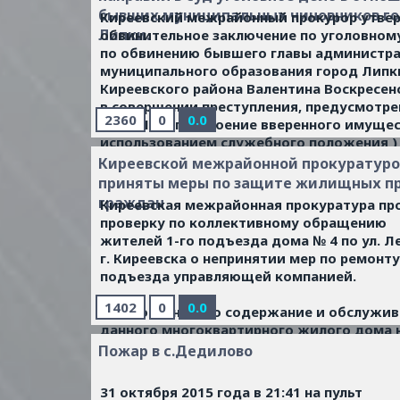
бывших муниципальных чиновников г
Киреевский межрайонный прокурор утве
Липки.
обвинительное заключение по уголовном
по обвинению бывшего главы администр
муниципального образования город Липк
Киреевского района Валентина Воскресен
в совершении преступления, предусмотре
2360
0
0.0
ч.3 ст.160 (присвоение вверенного имущес
использованием служебного положения )
РФ, а также по обвинению бывшего главы
Киреевской межрайонной прокуратур
муниципального образования город Липк
приняты меры по защите жилищных п
Киреевского района Галины Зайчиковой в
граждан
Киреевская межрайонная прокуратура пр
совершении преступлений, предусмотренн
проверку по коллективному обращению
ст.292 (служебный подлог)., ч.5 ст.33 ч.3 ст
жителей 1-го подъезда дома № 4 по ул. Л
пособничество в присвоении вверенного
г. Киреевска о непринятии мер по ремонту
имущества, с использованием служебног
подъезда управляющей компанией.
положения) УК РФ.
...
Читать дальше »
1402
0
0.0
Установлено, что содержание и обслужи
данного многоквартирного жилого дома 
основании договора осуществляет ООО «
Пожар в с.Дедилово
Ваш дом».
...
Читать дальше »
31 октября 2015 года в 21:41 на пульт