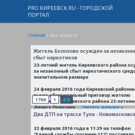
PRO КИРЕЕВСК.RU - ГОРОДСКОЙ
ПОРТАЛ
Главная
»
Все новости
Житель Болохово осужден за незакон
сбыт наркотиков
23-летний житель Киреевского района о
за незаконный сбыт наркотического средс
значительном размере
24 февраля 2016 года Киреевский районн
вынес обвинительный приговор жителю
1706
1
0.0
г.Болохово Киреевского района 23-летнем
Денису Полосину.
...
Читать дальше »
Два ДТП на трассе Тула - Новомосковс
22 февраля 2016 года в 11:29 на телефон
"Единой службы спасения-112" поступило