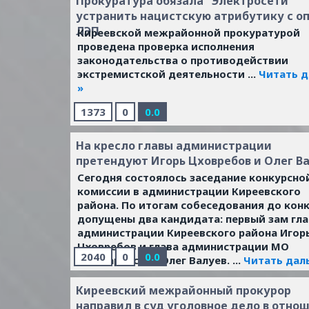
Прокуратура обязала "Электросети"
предусмотренных ч.1 ст.292 УК РФ (служ
устранить нацистскую атрибутику с о
подлог), ч.5 ст.33 ч.3 ст.160 УК РФ
ЛЭП
Киреевской межрайонной прокуратурой
(пособничество в присвоении вверенного
проведена проверка исполнения
имущества, с использованием служебног
законодательства о противодействии
положения).
...
Читать дальше »
экстремистской деятельности
...
Читать 
»
1373
0
0.0
На кресло главы администрации
претендуют Игорь Цховребов и Олег В
Сегодня состоялось заседание конкурсно
комиссии в администрации Киреевского
района. По итогам собеседования до кон
допущены два кандидата: первый зам гл
администрации Киреевского района Игор
Цховребов и глава администрации МО
2040
0
0.0
Богучаровское Олег Валуев.
...
Читать дал
Киреевский межрайонный прокурор
направил в суд уголовное дело в отно