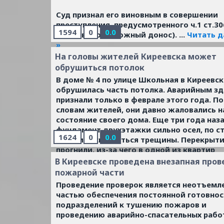
Суд признал его виновным в совершении
преступления, предусмотренного ч.1 ст.30
1594
0
0.0
РФ (Заведомо ложный донос).
...
Читать 
»
На головы жителей Киреевска может
обрушиться потолок
В доме № 4 по улице Школьная в Киреевск
обрушилась часть потолка. Аварийным з
признали только в феврале этого года. По
словам жителей, они давно жаловались н
состояние своего дома. Еще три года наз
фундамент двухэтажки сильно осел, по с
1624
0
0.0
начали расползаться трещины. Перекрыт
прогнили, из-за чего в одной из квартир
обрушилась треть потолка на кухне. К сча
В Киреевске проведена внезапная пров
никто не пострадал.
...
Читать дальше »
пожарной части
Проведение проверок является неотъемл
частью обеспечения постоянной готовно
подразделений к тушению пожаров и
проведению аварийно-спасательных рабо