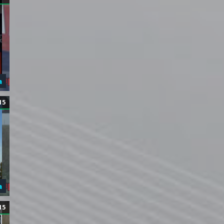
а
15
а
15